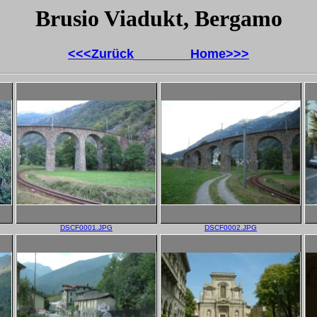
Brusio Viadukt, Bergamo
<<<Zurück
________
Home>>>
DSCF0001.JPG
DSCF0002.JPG